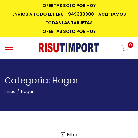
OFERTAS SOLO POR HOY
ENVÍOS A TODO EL PERÚ - 949330808 - ACEPTAMOS
TODAS LAS TARJETAS
OFERTAS SOLO POR HOY
0
Categoría:
Hogar
Inicio
/
Hogar
Filtro