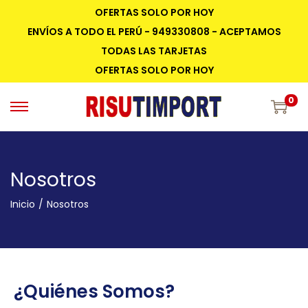
OFERTAS SOLO POR HOY
ENVÍOS A TODO EL PERÚ - 949330808 - ACEPTAMOS
TODAS LAS TARJETAS
OFERTAS SOLO POR HOY
0
Nosotros
Inicio
/
Nosotros
¿Quiénes Somos?