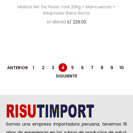
Maleta Set De Pesas York 20kg + Mancuernas +
Adaptador Barra Recta
S/
359.00
S/
229.00
ANTERIOR
1
2
3
4
5
6
7
8
9
10
SIGUIENTE
Somos una empresa importadora peruana, tenemos 16
años de experiencia en los rubros de productos de salud,