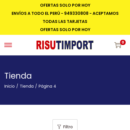
OFERTAS SOLO POR HOY
ENVÍOS A TODO EL PERÚ - 949330808 - ACEPTAMOS
TODAS LAS TARJETAS
OFERTAS SOLO POR HOY
0
Tienda
Inicio
/
Tienda
/
Página 4
Filtro